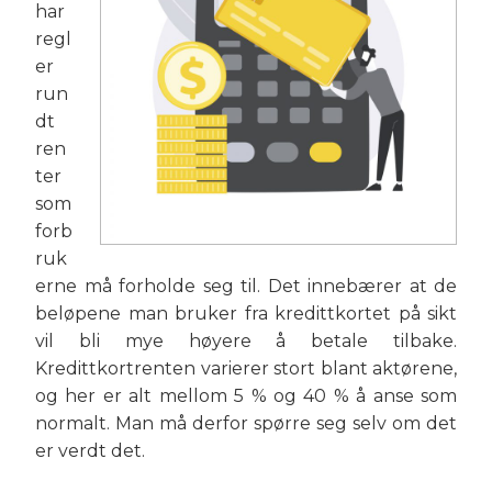
har
regl
er
run
dt
ren
ter
som
forb
ruk
erne må forholde seg til. Det innebærer at de
beløpene man bruker fra kredittkortet på sikt
vil bli mye høyere å betale tilbake.
Kredittkortrenten varierer stort blant aktørene,
og her er alt mellom 5 % og 40 % å anse som
normalt. Man må derfor spørre seg selv om det
er verdt det.